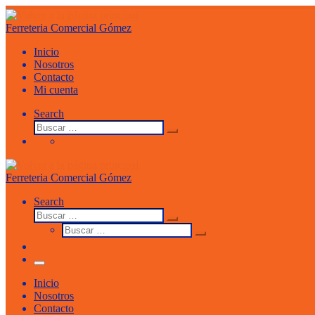
Saltar
al
Ferreteria Comercial Gómez
contenido
Inicio
Nosotros
Contacto
Mi cuenta
Search
Buscar
Buscar
…
Ferreteria Comercial Gómez
Search
Buscar
Buscar
Buscar
…
Buscar
…
Menu
Inicio
Nosotros
Contacto