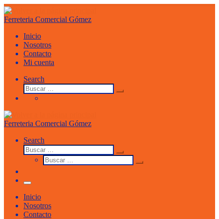
Saltar
al
Ferreteria Comercial Gómez
contenido
Inicio
Nosotros
Contacto
Mi cuenta
Search
Buscar
Buscar
…
Ferreteria Comercial Gómez
Search
Buscar
Buscar
Buscar
…
Buscar
…
Menu
Inicio
Nosotros
Contacto