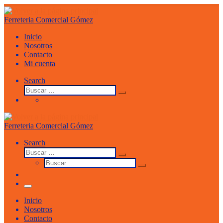
Saltar
al
Ferreteria Comercial Gómez
contenido
Inicio
Nosotros
Contacto
Mi cuenta
Search
Buscar
Buscar
…
Ferreteria Comercial Gómez
Search
Buscar
Buscar
Buscar
…
Buscar
…
Menu
Inicio
Nosotros
Contacto