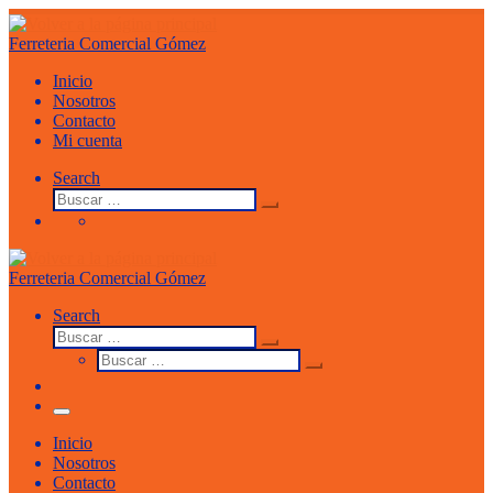
Saltar
al
Ferreteria Comercial Gómez
contenido
Inicio
Nosotros
Contacto
Mi cuenta
Search
Buscar
Buscar
…
Ferreteria Comercial Gómez
Search
Buscar
Buscar
Buscar
…
Buscar
…
Menu
Inicio
Nosotros
Contacto