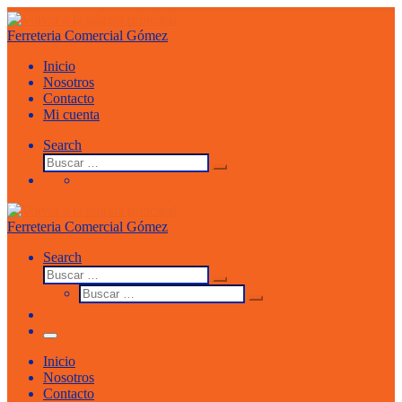
Saltar
al
Ferreteria Comercial Gómez
contenido
Inicio
Nosotros
Contacto
Mi cuenta
Search
Buscar
Buscar
…
Ferreteria Comercial Gómez
Search
Buscar
Buscar
Buscar
…
Buscar
…
Menu
Inicio
Nosotros
Contacto