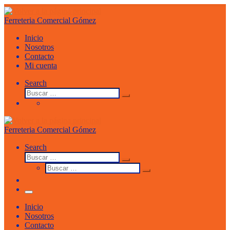
Saltar
al
Ferreteria Comercial Gómez
contenido
Inicio
Nosotros
Contacto
Mi cuenta
Search
Buscar
Buscar
…
Ferreteria Comercial Gómez
Search
Buscar
Buscar
Buscar
…
Buscar
…
Menu
Inicio
Nosotros
Contacto