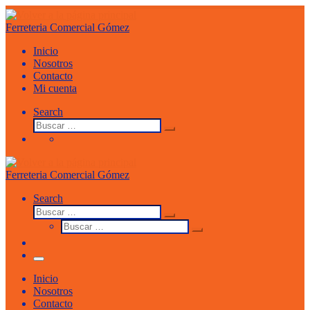
Saltar
al
Ferreteria Comercial Gómez
contenido
Inicio
Nosotros
Contacto
Mi cuenta
Search
Buscar
Buscar
…
Ferreteria Comercial Gómez
Search
Buscar
Buscar
Buscar
…
Buscar
…
Menu
Inicio
Nosotros
Contacto