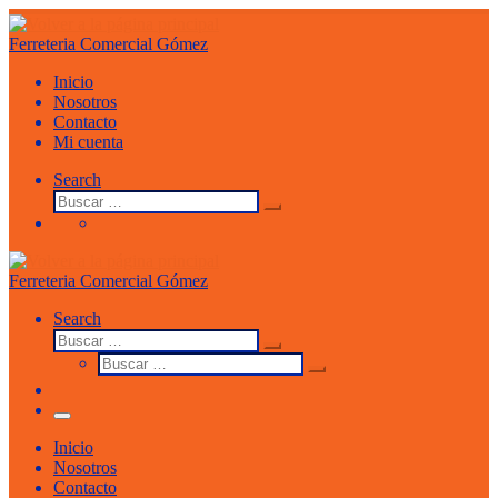
Saltar
al
Ferreteria Comercial Gómez
contenido
Inicio
Nosotros
Contacto
Mi cuenta
Search
Buscar
Buscar
…
Ferreteria Comercial Gómez
Search
Buscar
Buscar
Buscar
…
Buscar
…
Menu
Inicio
Nosotros
Contacto