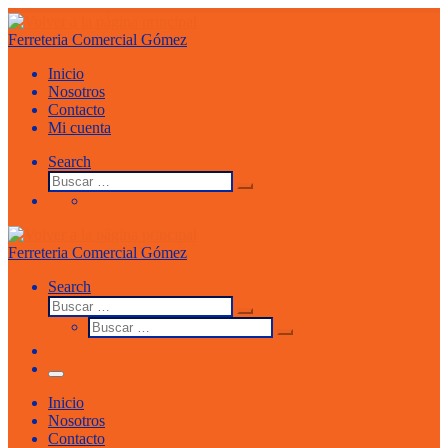
Saltar
al
Ferreteria Comercial Gómez
contenido
Inicio
Nosotros
Contacto
Mi cuenta
Search
Buscar
Buscar
…
Ferreteria Comercial Gómez
Search
Buscar
Buscar
Buscar
…
Buscar
…
Menu
Inicio
Nosotros
Contacto