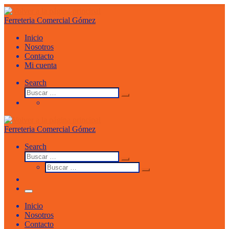
Saltar
al
Ferreteria Comercial Gómez
contenido
Inicio
Nosotros
Contacto
Mi cuenta
Search
Buscar
Buscar
…
Ferreteria Comercial Gómez
Search
Buscar
Buscar
Buscar
…
Buscar
…
Menu
Inicio
Nosotros
Contacto