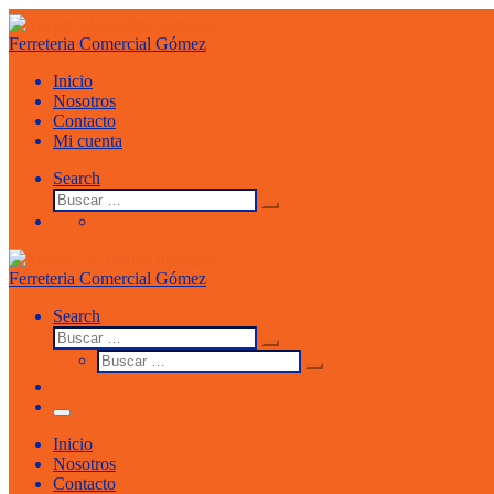
Saltar
al
Ferreteria Comercial Gómez
contenido
Inicio
Nosotros
Contacto
Mi cuenta
Search
Buscar
Buscar
…
Ferreteria Comercial Gómez
Search
Buscar
Buscar
Buscar
…
Buscar
…
Menu
Inicio
Nosotros
Contacto