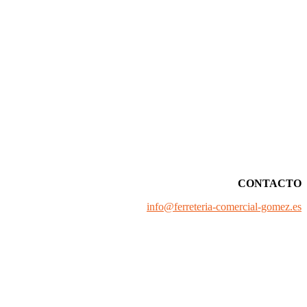
CONTACTO
info@ferreteria-comercial-gomez.es