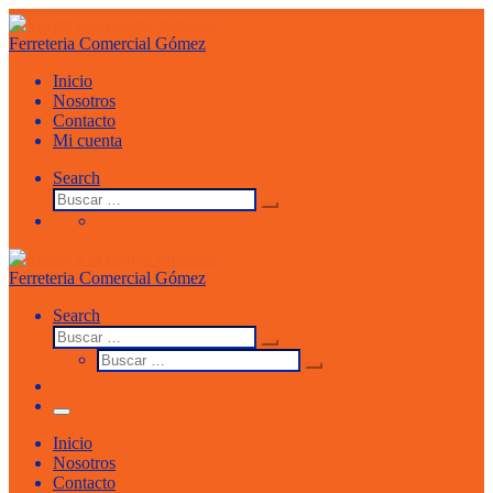
Saltar
al
Ferreteria Comercial Gómez
contenido
Inicio
Nosotros
Contacto
Mi cuenta
Search
Buscar
Buscar
…
Ferreteria Comercial Gómez
Search
Buscar
Buscar
Buscar
…
Buscar
…
Menu
Inicio
Nosotros
Contacto