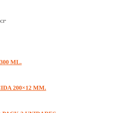
OCI”
300 ML.
DA 200×12 MM.