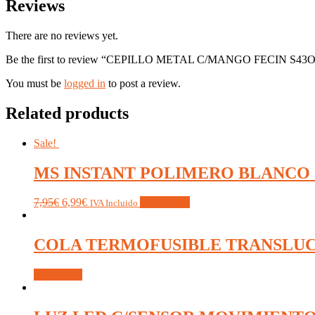
Reviews
There are no reviews yet.
Be the first to review “CEPILLO METAL C/MANGO FECIN S43
You must be
logged in
to post a review.
Related products
Sale!
MS INSTANT POLIMERO BLANCO 
7,95
€
6,99
€
Add to cart
IVA Incluido
COLA TERMOFUSIBLE TRANSLUCI
Read more