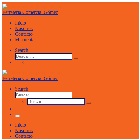
Saltar
al
Ferreteria Comercial Gómez
contenido
Inicio
Nosotros
Contacto
Mi cuenta
Search
Buscar
Buscar
…
Ferreteria Comercial Gómez
Search
Buscar
Buscar
Buscar
…
Buscar
…
Menu
Inicio
Nosotros
Contacto