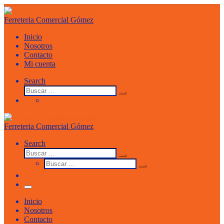
Saltar
al
Ferreteria Comercial Gómez
contenido
Inicio
Nosotros
Contacto
Mi cuenta
Search
Buscar
Buscar
…
Ferreteria Comercial Gómez
Search
Buscar
Buscar
Buscar
…
Buscar
…
Menu
Inicio
Nosotros
Contacto