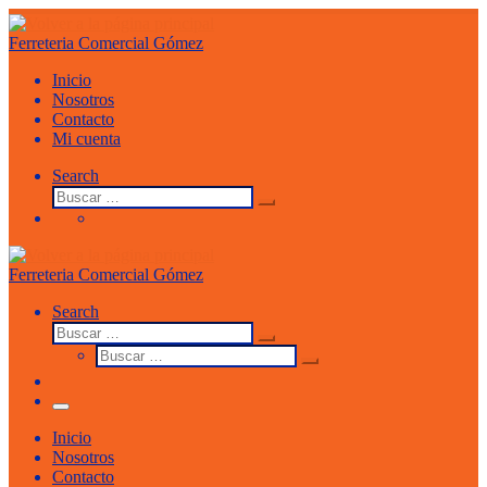
Saltar
al
Ferreteria Comercial Gómez
contenido
Inicio
Nosotros
Contacto
Mi cuenta
Search
Buscar
Buscar
…
Ferreteria Comercial Gómez
Search
Buscar
Buscar
Buscar
…
Buscar
…
Menu
Inicio
Nosotros
Contacto