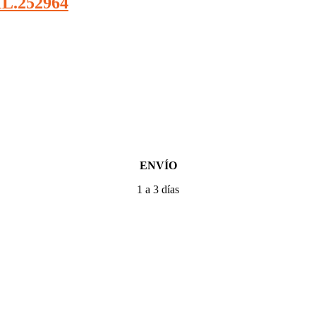
L.252964
ENVÍO
1 a 3 días