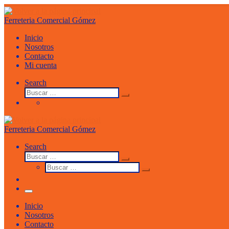
Saltar
al
Ferreteria Comercial Gómez
contenido
Inicio
Nosotros
Contacto
Mi cuenta
Search
Buscar
Buscar
…
Ferreteria Comercial Gómez
Search
Buscar
Buscar
Buscar
…
Buscar
…
Menu
Inicio
Nosotros
Contacto