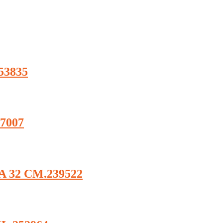
53835
7007
32 CM.239522