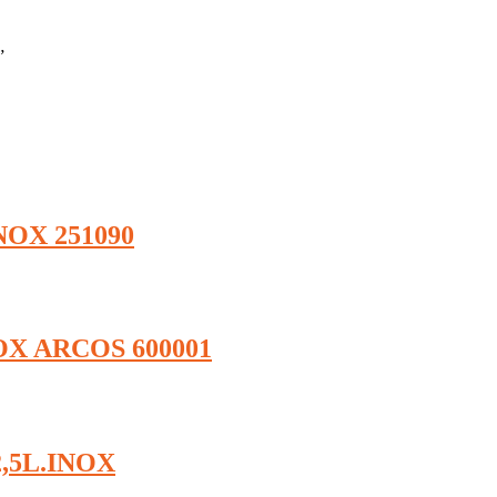
”
OX 251090
X ARCOS 600001
,5L.INOX