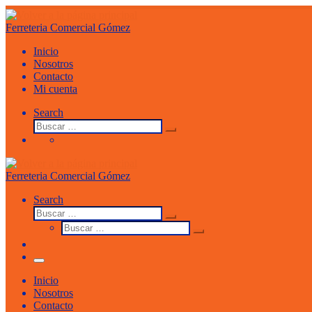
Saltar
al
Ferreteria Comercial Gómez
contenido
Inicio
Nosotros
Contacto
Mi cuenta
Search
Buscar
Buscar
…
Ferreteria Comercial Gómez
Search
Buscar
Buscar
Buscar
…
Buscar
…
Menu
Inicio
Nosotros
Contacto