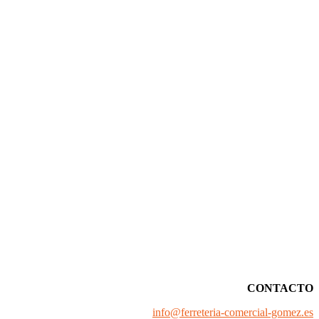
CONTACTO
info@ferreteria-comercial-gomez.es