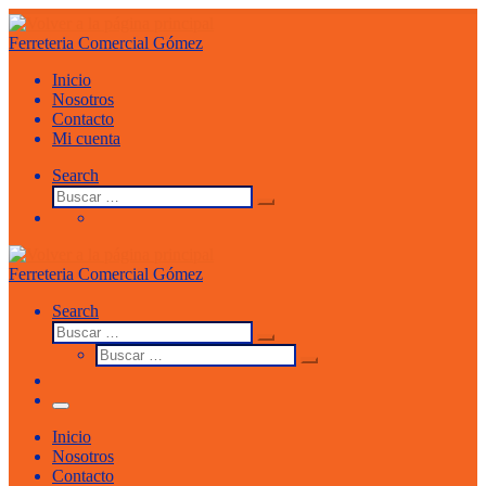
Saltar
al
Ferreteria Comercial Gómez
contenido
Inicio
Nosotros
Contacto
Mi cuenta
Search
Buscar
Buscar
…
Ferreteria Comercial Gómez
Search
Buscar
Buscar
Buscar
…
Buscar
…
Menu
Inicio
Nosotros
Contacto