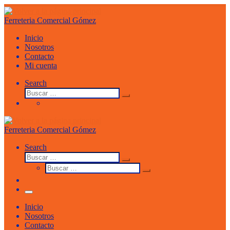
Saltar
al
Ferreteria Comercial Gómez
contenido
Inicio
Nosotros
Contacto
Mi cuenta
Search
Buscar
Buscar
…
Ferreteria Comercial Gómez
Search
Buscar
Buscar
Buscar
…
Buscar
…
Menu
Inicio
Nosotros
Contacto