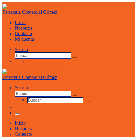
Saltar
al
Ferreteria Comercial Gómez
contenido
Inicio
Nosotros
Contacto
Mi cuenta
Search
Buscar
Buscar
…
Ferreteria Comercial Gómez
Search
Buscar
Buscar
Buscar
…
Buscar
…
Menu
Inicio
Nosotros
Contacto